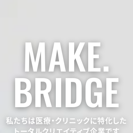
MAKE.
MAKE.
MAKE.
BRIDGE
BRIDGE
BRIDGE
私たちは医療・クリニックに特化した
ホームページから診察券まで
本当に集患に効果の出る
ホームページ制作・広告運用をご提案
トータルクリエイティブ企業です
まとめて一括でお任せください