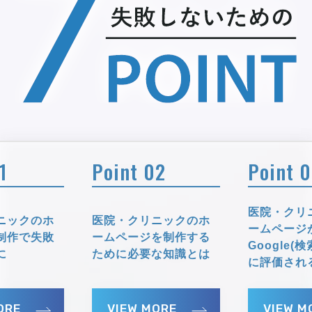
1
Point 02
Point 
医院・クリ
ニックのホ
医院・クリニックのホ
ームページ
制作で失敗
ームページを制作する
Google(
に
ために必要な知識とは
に評価され
ORE
VIEW MORE
VIEW M