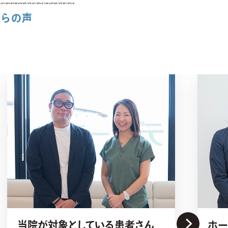
からの声
当院が対象としている患者さん
ホー