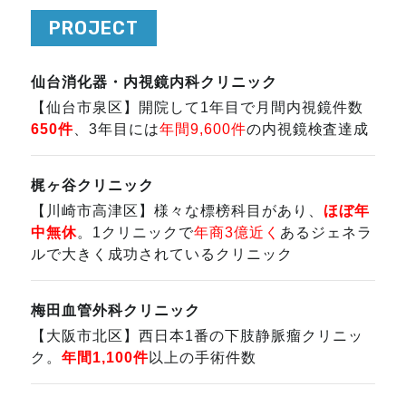
PROJECT
仙台消化器・内視鏡内科クリニック
【仙台市泉区】開院して1年目で月間内視鏡件数
650件
、3年目には
年間9,600件
の内視鏡検査達成
梶ヶ谷クリニック
【川崎市高津区】様々な標榜科目があり、
ほぼ年
中無休
。1クリニックで
年商3億近く
あるジェネラ
ルで大きく成功されているクリニック
梅田血管外科クリニック
【大阪市北区】西日本1番の下肢静脈瘤クリニッ
ク。
年間1,100件
以上の手術件数