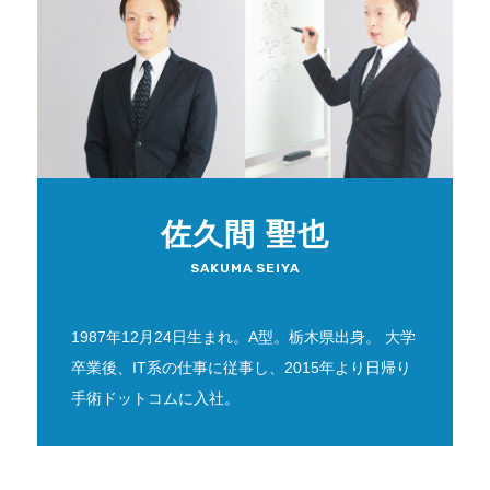
佐久間 聖也
SAKUMA SEIYA
1987年12月24日生まれ。A型。栃木県出身。 大学
卒業後、IT系の仕事に従事し、2015年より日帰り
手術ドットコムに入社。