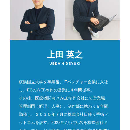
上田 英之
UEDA HIDEYUKI
横浜国立大学を卒業後、ITベンチャー企業に入社
し、ECのWEB制作の営業に４年間従事。
その後、医療機関向けWEB制作会社にて営業職、
管理部門（経理、人事）、制作部に携わり８年間
勤務し、２０１５年７月に株式会社日帰り手術ド
ットコムを設立。2022年7月に社名を株式会社ド