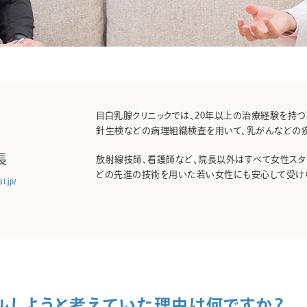
目白乳腺クリニックでは、20年以上の治療経験を持
針生検などの病理組織検査を用いて、乳がんなどの疾
長
放射線技師、看護師など、院長以外はすべて女性スタ
どの先進の技術を用いた若い女性にも安心して受け
t.jp/
ルしようと考えていた理由は何ですか？