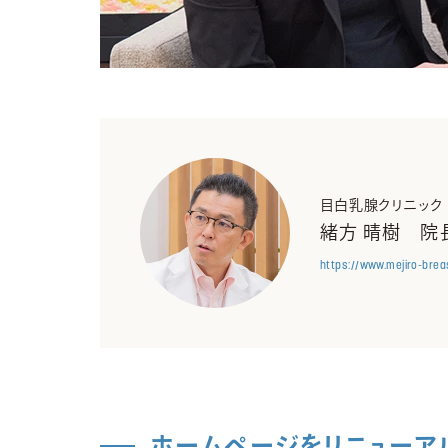
目白乳腺クリニック
緒方 晴樹 院
https://www.mejiro-breas
ホームページをリニューア