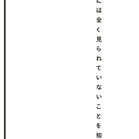
に
は
全
く
見
ら
れ
て
い
な
い
こ
と
を
知