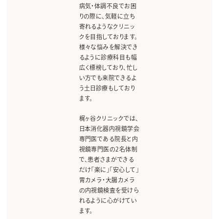
病気・体調不良でお困
りの際に、気軽に立ち
寄れるようなクリニッ
クを目指しております。
様々な悩みを解決でき
るように診療科目も幅
広く標榜しており、忙し
い方でも来院できるよ
う土日診療もしており
ます。
梶ヶ谷クリニックでは、
日本消化器内視鏡学会
専門医である院長と内
視鏡専門医の2名体制
で、患者さまができる
だけ「楽に」「安心して」
胃カメラ・大腸カメラ
の内視鏡検査を受けら
れるように心がけてい
ます。