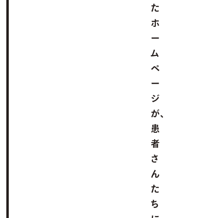
た
ホ
ー
ム
ペ
ー
ジ
が、
患
者
さ
ん
た
ち