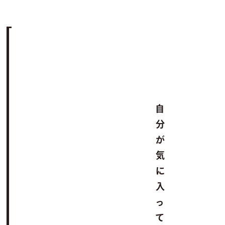
自
分
が
気
に
入
っ
て