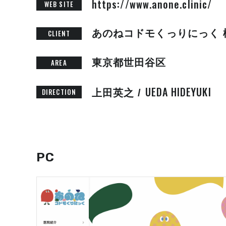
https://www.anone.clinic/
WEB SITE
あのねコドモくっりにっく 
CLIENT
東京都世田谷区
AREA
UEDA HIDEYUKI
DIRECTION
上田英之 /
PC