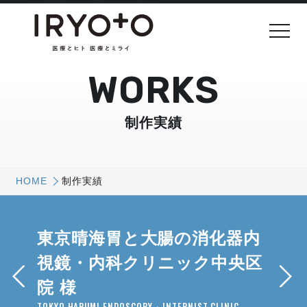
WORKS
制作実績
HOME
制作実績
東京晴海胃と大腸の消化器内
視鏡・内科クリニック中央区
院 様
TOKYO HARUMI ENDOSCOPY・INTERNIST CLINIC