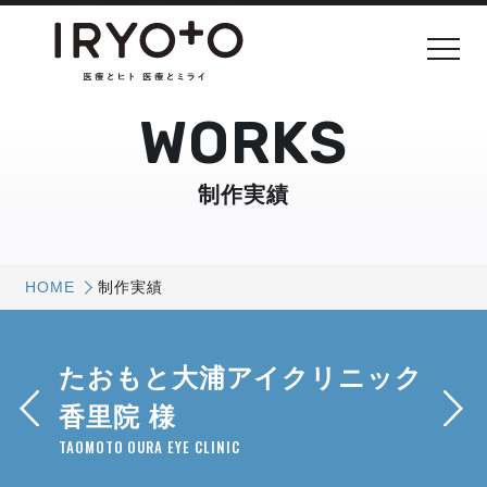
WORKS
制作実績
HOME
制作実績
たおもと大浦アイクリニック
香里院 様
TAOMOTO OURA EYE CLINIC