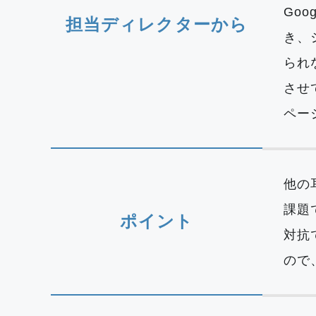
Go
担当ディレクターから
き、
られ
させ
ペー
他の
課題
ポイント
対抗
ので