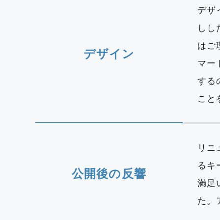
デザ
しし
はご
デザイン
マー
する
こと
リニ
るキ
公開後の反響
満足
た。