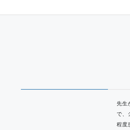
先生
で、
程度