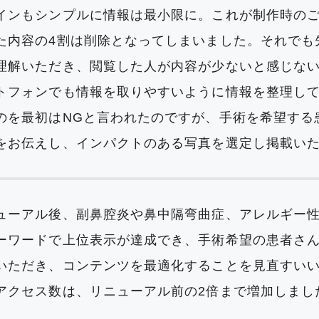
インもシンプルに情報は最小限に。これが制作時の
た内容の4割は削除となってしまいました。それでも
理解いただき、閲覧した人が内容が少ないと感じな
トフォンでも情報を取りやすいように情報を整理し
のを最初はNGと言われたのですが、手術を希望する
をお伝えし、インパクトのある写真を選定し掲載い
ューアル後、副鼻腔炎や鼻中隔弯曲症、アレルギー
ーワードで上位表示が達成でき、手術希望の患者さ
いただき、コンテンツを最適化することを見直すい
アクセス数は、リニューアル前の2倍まで増加しまし