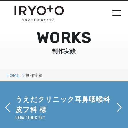
WORKS
制作実績
HOME
制作実績
うえだクリニック耳鼻咽喉科
皮フ科 様
UEDA CLINIC ENT