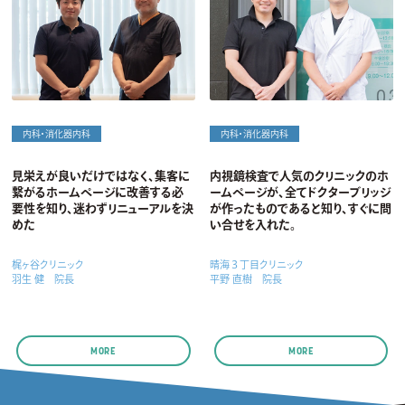
内科・消化器内科
内科・消化器内科
見栄えが良いだけではなく、集客に
内視鏡検査で人気のクリニックのホ
繋がるホームページに改善する必
ームページが、全てドクターブリッジ
要性を知り、迷わずリニューアルを決
が作ったものであると知り、すぐに問
めた
い合せを入れた。
梶ヶ谷クリニック
晴海３丁目クリニック
羽生 健 院長
平野 直樹 院長
MORE
MORE